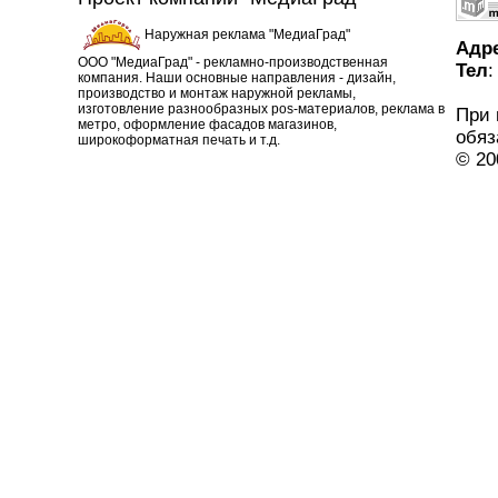
Наружная реклама "МедиаГрад"
Адр
ООО "МедиаГрад" - рекламно-производственная
Тел
:
компания. Наши основные направления - дизайн,
производство и монтаж наружной рекламы,
изготовление разнообразных pos-материалов, реклама в
При 
метро, оформление фасадов магазинов,
обяз
широкоформатная печать и т.д.
© 20