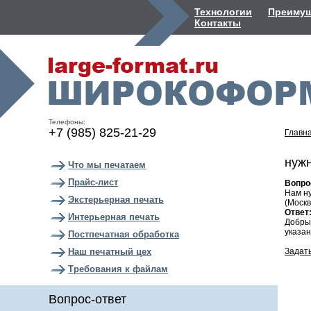
Технологии
Преимущ
Контакты
Телефоны:
+7 (985) 825-21-29
Главн
нуж
Что мы печатаем
Прайс-лист
Вопро
Нам ну
Экстерьерная печать
(Москв
Ответ
Интерьерная печать
Добры
указан
Постпечатная обработка
Наш печатный цех
Задать
Требования к файлам
Вопрос-ответ