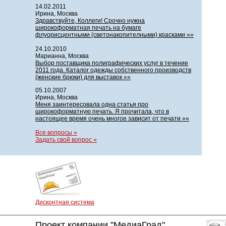
14.02.2011
Ирина, Москва
Здравствуйте, Коллеги! Срочно нужна
широкоформатная печать на бумаге
флуорисцентными (светонакопителными) красками »»
24.10.2010
Марианна, Москва
Выбор поставщика полиграфических услуг в течение
2011 года. Каталог одежды собственного производств
(женские брюки) для выставок »»
05.10.2007
Ирина, Москва
Меня заинтересовала одна статья про
широкоформатную печать. Я прочитала, что в
настоящее время очень многое зависит от печати »»
Все вопросы »
Задать свой вопрос »
Дисконтная система
Проект компании "МедиаГрад"